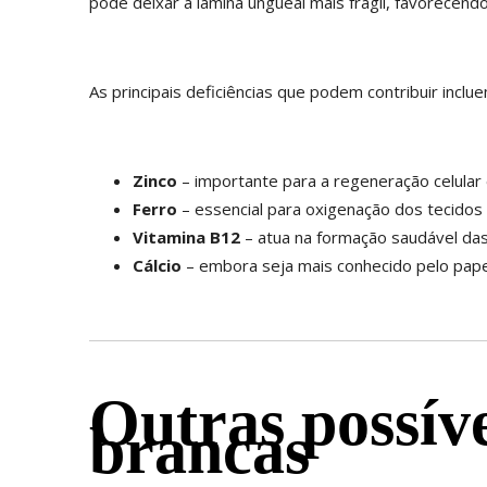
pode deixar a lâmina ungueal mais frágil, favorecendo
As principais deficiências que podem contribuir inclue
Zinco
– importante para a regeneração celular 
Ferro
– essencial para oxigenação dos tecidos 
Vitamina B12
– atua na formação saudável das
Cálcio
– embora seja mais conhecido pelo papel
Outras possív
brancas