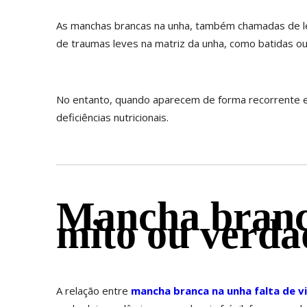
As manchas brancas na unha, também chamadas de le
de traumas leves na matriz da unha, como batidas o
No entanto, quando aparecem de forma recorrente e 
deficiências nutricionais.
Mancha branca
mito ou verda
A relação entre
mancha branca na unha falta de v