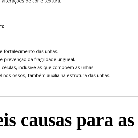
 alterações de cor e textura.
m:
e fortalecimento das unhas.
e prevenção da fragilidade ungueal.
 células, inclusive as que compõem as unhas.
 nos ossos, também auxilia na estrutura das unhas.
eis causas para a