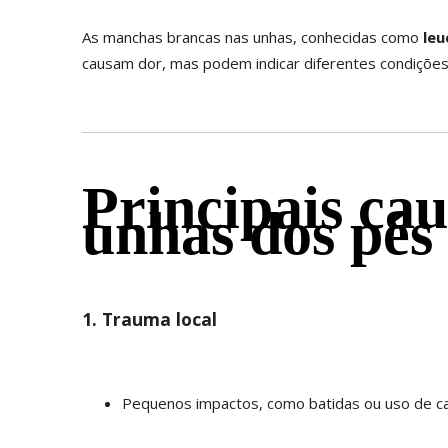
As manchas brancas nas unhas, conhecidas como
leu
causam dor, mas podem indicar diferentes condiçõe
Principais ca
unhas dos pés
1. Trauma local
Pequenos impactos, como batidas ou uso de c