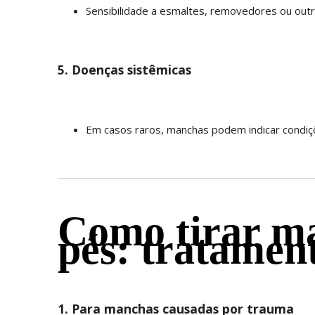
Sensibilidade a esmaltes, removedores ou outr
5. Doenças sistêmicas
Em casos raros, manchas podem indicar condiç
Como tirar m
pés: tratament
1. Para manchas causadas por trauma