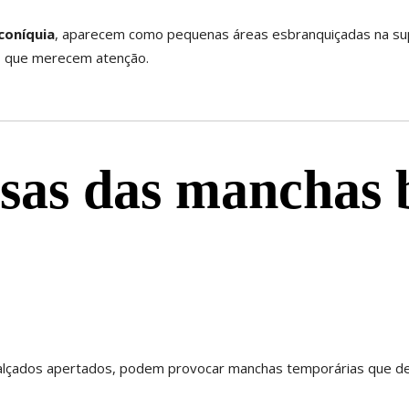
coníquia
, aparecem como pequenas áreas esbranquiçadas na sup
s que merecem atenção.
usas das manchas 
alçados apertados, podem provocar manchas temporárias que d