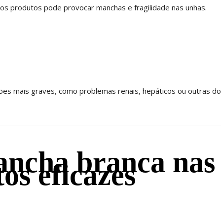
os produtos pode provocar manchas e fragilidade nas unhas.
ões mais graves, como problemas renais, hepáticos ou outras do
ancha branca nas
os eficazes