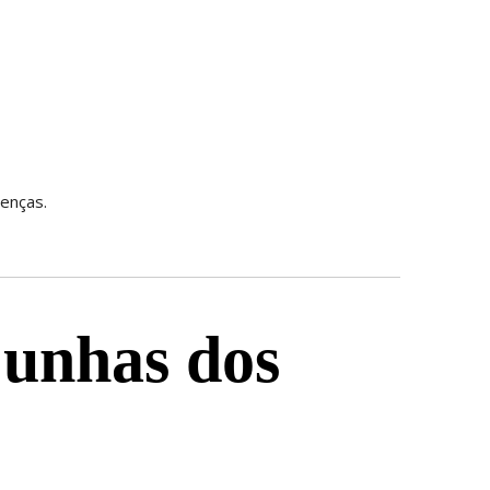
enças.
 unhas dos