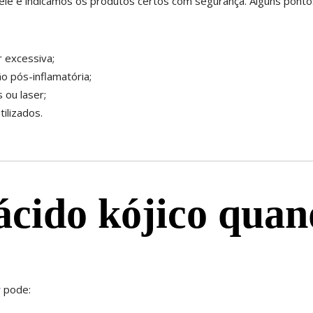
e pele e indicamos os produtos certos com segurança. Alguns ponto
r excessiva;
o pós-inflamatória;
 ou laser;
ilizados.
 ácido kójico qua
r
pode: