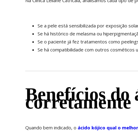
Na Clínica Leilane Catricala, analisamos cada tipo d
Se a pele está sensibilizada por exposição sola
Se há histórico de melasma ou hiperpigmentaçã
Se o paciente já fez tratamentos como peelings
Se há compatibilidade com outros cosméticos ut
Benefícios do
corretamente
Quando bem indicado, o
ácido kójico qual o melho